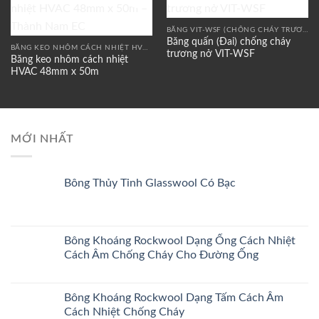
Add to
Add to
wishlist
wishlist
BĂNG VIT-WSF (CHỐNG CHÁY TRƯƠNG NỞ)
Băng quấn (Đai) chống cháy
BĂNG KEO NHÔM CÁCH NHIỆT HVAC – GIẢI PHÁP CHỐNG RÒ KHÍ, BẢO ÔN, CÁCH NHIỆT
trương nở VIT-WSF
Băng keo nhôm cách nhiệt
HVAC 48mm x 50m
MỚI NHẤT
Bông Thủy Tinh Glasswool Có Bạc
Bông Khoáng Rockwool Dạng Ống Cách Nhiệt
Cách Âm Chống Cháy Cho Đường Ống
Bông Khoáng Rockwool Dạng Tấm Cách Âm
Cách Nhiệt Chống Cháy