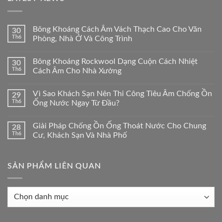
Bông Khoáng Cách Âm Vách Thạch Cao Cho Văn
30
Th6
Phòng, Nhà Ở Và Công Trình
Bông Khoáng Rockwool Dạng Cuộn Cách Nhiệt
30
Th6
Cách Âm Cho Nhà Xưởng
Vì Sao Khách Sạn Nên Thi Công Tiêu Âm Chống Ồn
29
Th6
Ống Nước Ngay Từ Đầu?
Giải Pháp Chống Ồn Ống Thoát Nước Cho Chung
28
Th6
Cư, Khách Sạn Và Nhà Phố
SẢN PHẨM LIÊN QUAN
Sản
phẩm
liên