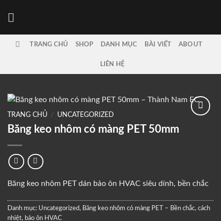
Bỏ
qua
nội
dung
TRANG CHỦ
SHOP
DANH MỤC
BÀI VIẾT
ABOUT
LIÊN HỆ
TRANG CHỦ
/
UNCATEGORIZED
Add to
Băng keo nhôm có màng PET 50mm
wishlist
Băng keo nhôm PET dán bảo ôn HVAC siêu dính, bền chắc
Danh mục:
Uncategorized
,
Băng keo nhôm có màng PET – Bền chắc, cách
nhiệt, bảo ôn HVAC