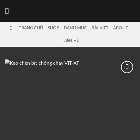
Bỏ
qua
nội
dung
TRANG CHỦ
SHOP
DANH MỤC
BÀI VIẾT
ABOUT
LIÊN HỆ
Add to
wishlist