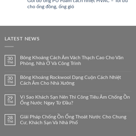
Gối đỡ ống PU Foam cách nhiệt HVAC – Tối ưu
cho ống đồng, ống gió
LATEST NEWS
Bông Khoáng Cách Âm Vách Thạch Cao Cho Văn
30
Th6
Phòng, Nhà Ở Và Công Trình
Bông Khoáng Rockwool Dạng Cuộn Cách Nhiệt
30
Th6
Cách Âm Cho Nhà Xưởng
Vì Sao Khách Sạn Nên Thi Công Tiêu Âm Chống Ồn
29
Th6
Ống Nước Ngay Từ Đầu?
Giải Pháp Chống Ồn Ống Thoát Nước Cho Chung
28
Th6
Cư, Khách Sạn Và Nhà Phố