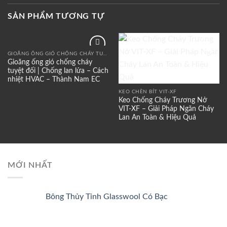
SẢN PHẨM TƯƠNG TỰ
GIOĂNG ỐNG GIÓ CHỐNG CHÁY TUYỆT ĐỐI
Add to
Add to
Gioăng ống gió chống cháy
wishlist
wishlist
tuyệt đối | Chống lan lửa – Cách
nhiệt HVAC – Thành Nam EC
KEO CHÈN BÍT VIT-XF
Keo Chống Cháy Trương Nở
VIT-XF – Giải Pháp Ngăn Cháy
Lan An Toàn & Hiệu Quả
MỚI NHẤT
Bông Thủy Tinh Glasswool Có Bạc