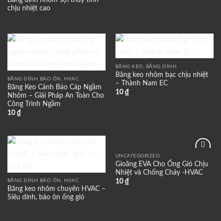
Băng dính nhôm sợi thủy tinh
chịu nhiệt cao
Add to
Add to
wishlist
wishlist
BĂNG KEO, BĂNG DÍNH
Băng keo nhôm bạc chịu nhiệt
BĂNG DÍNH BẢO ÔN, HVAC
– Thành Nam EC
Băng Keo Cảnh Báo Cáp Ngầm
10
₫
Nhôm – Giải Pháp An Toàn Cho
Công Trình Ngầm
10
₫
UNCATEGORIZED
Add to
Add to
Gioăng EVA Cho Ống Gió Chịu
wishlist
wishlist
Nhiệt và Chống Cháy -HVAC
BĂNG DÍNH BẢO ÔN, HVAC
10
₫
Băng keo nhôm chuyên HVAC –
Siêu dính, bảo ôn ống gió