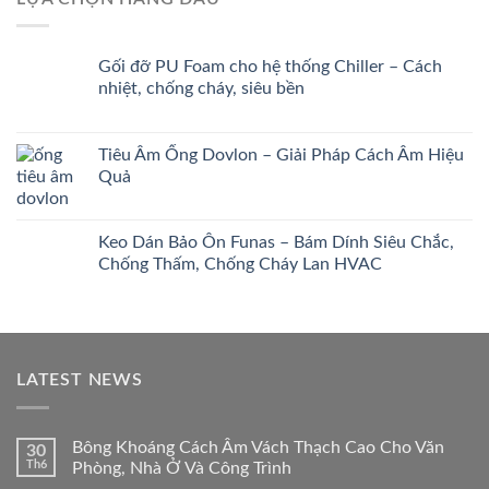
Gối đỡ PU Foam cho hệ thống Chiller – Cách
nhiệt, chống cháy, siêu bền
Tiêu Âm Ống Dovlon – Giải Pháp Cách Âm Hiệu
Quả
Keo Dán Bảo Ôn Funas – Bám Dính Siêu Chắc,
Chống Thấm, Chống Cháy Lan HVAC
LATEST NEWS
Bông Khoáng Cách Âm Vách Thạch Cao Cho Văn
30
Th6
Phòng, Nhà Ở Và Công Trình