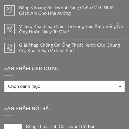
Bông Khoáng Rockwool Dạng Cuộn Cách Nhiệt
30
Th6
Cách Âm Cho Nhà Xưởng
Vì Sao Khách Sạn Nên Thi Công Tiêu Âm Chống Ồn
29
Th6
Ống Nước Ngay Từ Đầu?
Giải Pháp Chống Ồn Ống Thoát Nước Cho Chung
28
Th6
Cư, Khách Sạn Và Nhà Phố
SẢN PHẨM LIÊN QUAN
Sản
phẩm
liên
quan
SẢN PHẨM NỔI BẬT
Bông Thủy Tinh Glasswool Có Bạc