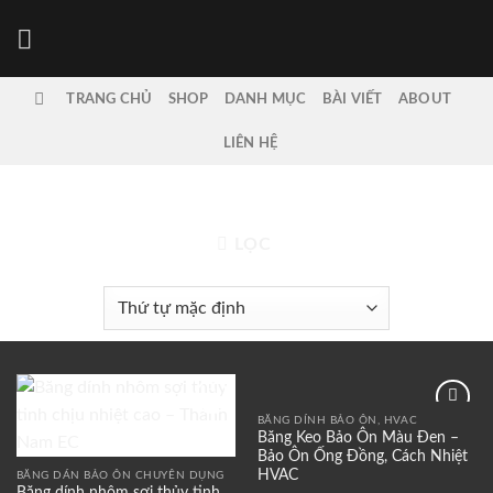
Bỏ
qua
nội
dung
TRANG CHỦ
SHOP
DANH MỤC
BÀI VIẾT
ABOUT
LIÊN HỆ
TRANG CHỦ
/
VẬT TƯ HVAC
LỌC
BĂNG DÍNH BẢO ÔN, HVAC
Add to
Add to
Băng Keo Bảo Ôn Màu Đen –
wishlist
wishlist
Bảo Ôn Ống Đồng, Cách Nhiệt
HVAC
BĂNG DÁN BẢO ÔN CHUYÊN DỤNG