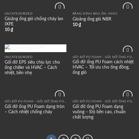
UNCATEGORIZED
BĂNG DÍNH BẢO ÔN, HVAC
Add to
Add to
Gioăng ống gió chống cháy lan
Gioăng ống gió NBR
wishlist
wishlist
IXPE
10
₫
10
₫
GỐI ĐỠ PU FOAM - GỐI ĐỠ ỐNG FOAM CÁCH NHIỆT
UNCATEGORIZED
Add to
Add to
Gối đỡ ống PU Foam cách nhiệt
Gối đỡ EPS siêu chịu lực cho
wishlist
wishlist
HVAC – Tối ưu cho ống đồng,
ống chiller và HVAC – Cách
ống gió
nhiệt, bền nhẹ
GỐI ĐỠ PU FOAM - GỐI ĐỠ ỐNG FOAM CÁCH NHIỆT
GỐI ĐỠ PU FOAM - GỐI ĐỠ ỐNG FOAM CÁCH NHIỆT
Add to
Add to
Gối đỡ ống PU Foam dạng tròn
Gối đỡ ống PU Foam dạng
wishlist
wishlist
– Cách nhiệt chống cháy
vuông – Độ bền cao, chuẩn
chất lượng