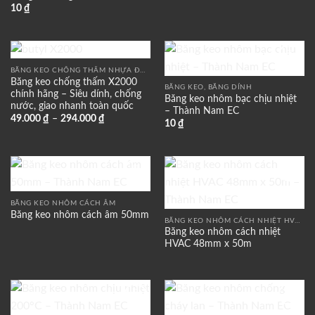
10
₫
BĂNG KEO CHỐNG THẤM NHỰA ĐƯỜNG
Add to
Add to
Băng keo chống thấm X2000
wishlist
wishlist
BĂNG KEO, BĂNG DÍNH
chính hãng – Siêu dính, chống
Băng keo nhôm bạc chịu nhiệt
nước, giao nhanh toàn quốc
– Thành Nam EC
49.000
₫
–
294.000
₫
10
₫
Add to
Add to
wishlist
wishlist
BĂNG KEO NHÔM CÁCH ÂM
Băng keo nhôm cách âm 50mm
BĂNG KEO NHÔM CÁCH NHIỆT HVAC – GIẢI PHÁP CHỐNG RÒ KHÍ, BẢO ÔN, CÁCH NHIỆT
Băng keo nhôm cách nhiệt
HVAC 48mm x 50m