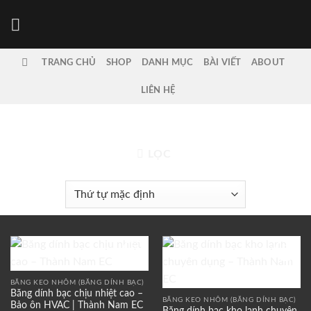
Bỏ
qua
nội
dung
TRANG CHỦ
SHOP
DANH MỤC
BÀI VIẾT
ABOUT
LIÊN HỆ
TRANG CHỦ
/
BĂNG KEO, BĂNG DÍNH
LỌC
Add to
Add to
wishlist
wishlist
BĂNG KEO NHÔM (BĂNG DÍNH BẠC)
Băng dính bạc chịu nhiệt cao –
BĂNG KEO NHÔM (BĂNG DÍNH BẠC)
Bảo ôn HVAC | Thành Nam EC