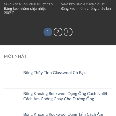
Add to
Add to
wishlist
wishlist
BĂNG KEO NHÔM CHỊU NHIỆT CAO
BĂNG KEO NHÔM CHỐNG CHÁY
Băng keo nhôm chịu nhiệt
Băng keo nhôm chống cháy lan
200°C
1
2
MỚI NHẤT
Bông Thủy Tinh Glasswool Có Bạc
Bông Khoáng Rockwool Dạng Ống Cách Nhiệt
Cách Âm Chống Cháy Cho Đường Ống
Bông Khoáng Rockwool Dạng Tấm Cách Âm