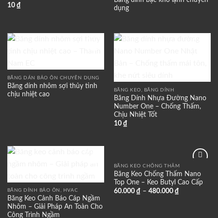
Băng dính bạc kho lạnh chuyên
10
₫
dụng
Add to
Add to
wishlist
wishlist
BĂNG DÁN BẢO ÔN CHUYÊN DỤNG
Băng dính nhôm sợi thủy tinh
BĂNG KEO, BĂNG DÍNH
chịu nhiệt cao
Băng Dính Nhựa Đường Nano
Number One – Chống Thấm,
Chịu Nhiệt Tốt
10
₫
BĂNG KEO CHỐNG THẤM
Add to
Add to
Băng Keo Chống Thấm Nano
wishlist
wishlist
Top One – Keo Butyl Cao Cấp
BĂNG DÍNH BẢO ÔN, HVAC
60.000
₫
–
480.000
₫
Băng Keo Cảnh Báo Cáp Ngầm
Nhôm – Giải Pháp An Toàn Cho
Công Trình Ngầm