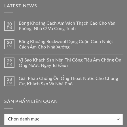
LATEST NEWS
Bông Khoáng Cách Âm Vách Thạch Cao Cho Văn
30
Th6
Phòng, Nhà Ở Và Công Trình
Bông Khoáng Rockwool Dạng Cuộn Cách Nhiệt
30
Th6
Cách Âm Cho Nhà Xưởng
Vì Sao Khách Sạn Nên Thi Công Tiêu Âm Chống Ồn
29
Th6
Ống Nước Ngay Từ Đầu?
Giải Pháp Chống Ồn Ống Thoát Nước Cho Chung
28
Th6
Cư, Khách Sạn Và Nhà Phố
SẢN PHẨM LIÊN QUAN
Sản
phẩm