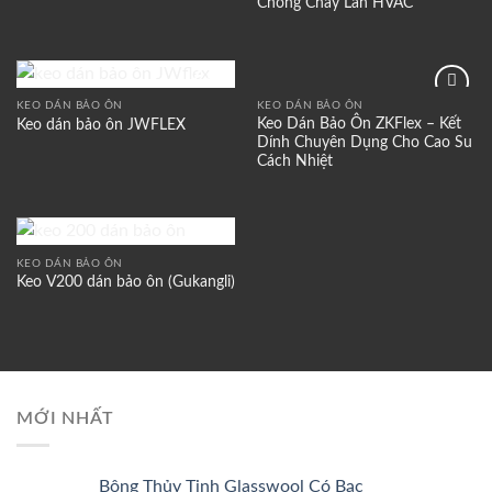
Chống Cháy Lan HVAC
KEO DÁN BẢO ÔN
KEO DÁN BẢO ÔN
Add to
Add to
Keo Dán Bảo Ôn ZKFlex – Kết
Keo dán bảo ôn JWFLEX
wishlist
wishlist
Dính Chuyên Dụng Cho Cao Su
Cách Nhiệt
KEO DÁN BẢO ÔN
Add to
Keo V200 dán bảo ôn (Gukangli)
wishlist
MỚI NHẤT
Bông Thủy Tinh Glasswool Có Bạc