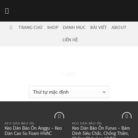
Bỏ
qua
nội
dung
TRANG CHỦ
SHOP
DANH MỤC
BÀI VIẾT
ABOUT
LIÊN HỆ
TRANG CHỦ
/
SẢN PHẨM ĐƯỢC GẮN THẺ “KEO DÁN
BẢO ÔN”
LỌC
KEO DÁN BẢO ÔN
KEO DÁN BẢO ÔN
Add to
Add to
Keo Dán Bảo Ôn Anggu – Keo
Keo Dán Bảo Ôn Funas – Bám
wishlist
wishlist
Dán Cao Su Foam HVAC
Dính Siêu Chắc, Chống Thấm,