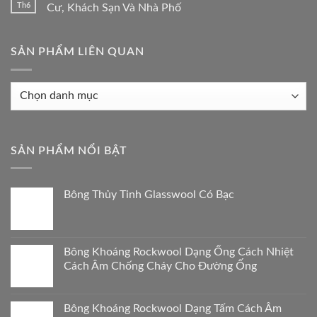
Th6
Cư, Khách Sạn Và Nhà Phố
SẢN PHẨM LIÊN QUAN
Sản
phẩm
liên
quan
SẢN PHẨM NỔI BẬT
Bông Thủy Tinh Glasswool Có Bạc
Bông Khoáng Rockwool Dạng Ống Cách Nhiệt
Cách Âm Chống Cháy Cho Đường Ống
Bông Khoáng Rockwool Dạng Tấm Cách Âm