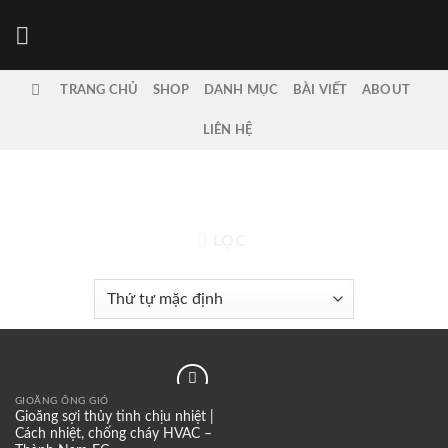
Bỏ
qua
nội
dung
TRANG CHỦ
SHOP
DANH MỤC
BÀI VIẾT
ABOUT
LIÊN HỆ
TRANG CHỦ
/
SẢN PHẨM ĐƯỢC GẮN THẺ “VẬT TƯ
HVAC”
LỌC
GIOĂNG ỐNG GIÓ
Add to
Gioăng sợi thủy tinh chịu nhiệt |
wishlist
Cách nhiệt, chống cháy HVAC –