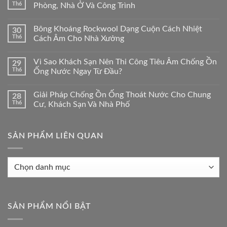
Th6
Phòng, Nhà Ở Và Công Trình
Bông Khoáng Rockwool Dạng Cuộn Cách Nhiệt
30
Th6
Cách Âm Cho Nhà Xưởng
Vì Sao Khách Sạn Nên Thi Công Tiêu Âm Chống Ồn
29
Th6
Ống Nước Ngay Từ Đầu?
Giải Pháp Chống Ồn Ống Thoát Nước Cho Chung
28
Th6
Cư, Khách Sạn Và Nhà Phố
SẢN PHẨM LIÊN QUAN
Sản
phẩm
liên
quan
SẢN PHẨM NỔI BẬT