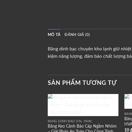
MÔ TẢ
ĐÁNH GIÁ (0)
Băng dính bạc chuyên kho lạnh giữ nhiệt 
kiệm năng lượng, đảm bảo chất lượng bả
SẢN PHẨM TƯƠNG TỰ
Add to
BĂN
wishlist
Băng
BĂNG DÍNH BẢO ÔN, HVAC
HVA
Băng Keo Cảnh Báo Cáp Ngầm Nhôm
10
– Giải Pháp An Toàn Cho Công Trình