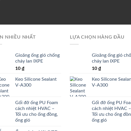
N NHIỀU NHẤT
LỰA CHỌN HÀNG ĐẦU
Gioăng ống gió chống
Gioăng ống gió ch
cháy lan IXPE
cháy lan IXPE
10
₫
10
₫
Keo Silicone Sealant
Keo Silicone Seala
V-A300
V-A300
Gối đỡ ống PU Foam
Gối đỡ ống PU Fo
cách nhiệt HVAC –
cách nhiệt HVAC –
Tối ưu cho ống đồng,
Tối ưu cho ống đồn
ống gió
ống gió