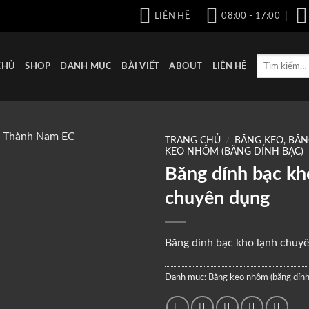
LIÊN HỆ
08:00 - 17:00
Tìm
CHỦ
SHOP
DANH MỤC
BÀI VIẾT
ABOUT
LIÊN HỆ
kiếm:
TRANG CHỦ
/
BĂNG KEO, BĂ
KEO NHÔM (BĂNG DÍNH BẠC)
Băng dính bạc kh
Add to
wishlist
chuyên dụng
Băng dính bạc kho lạnh chuyê
Danh mục:
Băng keo nhôm (băng dính