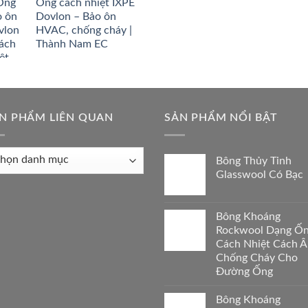
Ống cách nhiệt IXPE
Dovlon – Bảo ôn
HVAC, chống cháy |
Thành Nam EC
N PHẨM LIÊN QUAN
SẢN PHẨM NỔI BẬT
Bông Thủy Tinh
ẩm
Glasswool Có Bạc
n
Bông Khoáng
Rockwool Dạng Ố
Cách Nhiệt Cách 
Chống Cháy Cho
Đường Ống
Bông Khoáng