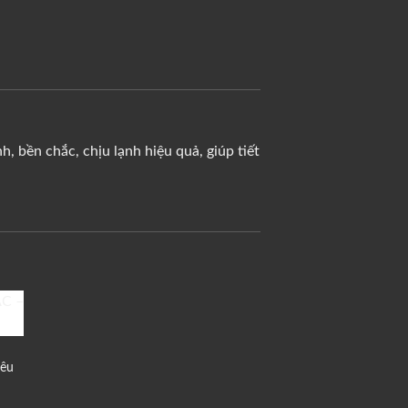
, bền chắc, chịu lạnh hiệu quả, giúp tiết
to
ist
iêu