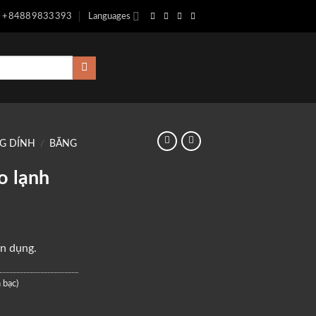
+84889833393
Languages
NG DÍNH
/
BĂNG
o lạnh
n dụng.
 bạc)