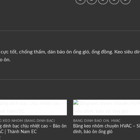
cực tốt, chống thấm, dán bảo ôn ống gió, ống đồng. Keo siêu dính
o ôn.
Add to
Add 
G KEO NHÔM (BĂNG DÍNH BẠC)
BĂNG DÍNH BẢO ÔN, HVAC
wishlist
wishl
 dính bạc chịu nhiệt cao – Bảo ôn
Băng keo nhôm chuyên HVAC – S
C | Thành Nam EC
dính, bảo ôn ống gió
₫