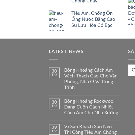
Chống Cháy
Tiêu Âm, Chống Ồn
Ống Nước Bằng Cao
Su Lưu Hóa Có Bạc
LATEST NEWS
SẢ
Sản
Bông Khoáng Cách Âm
30
ph
Th6
Vách Thạch Cao Cho Văn
Phòng, Nhà Ở Và Công
liên
Trình
qua
Bông Khoáng Rockwool
30
Th6
Dạng Cuộn Cách Nhiệt
Cách Âm Cho Nhà Xưởng
Vì Sao Khách Sạn Nên
29
Th6
Thi Công Tiêu Âm Chống