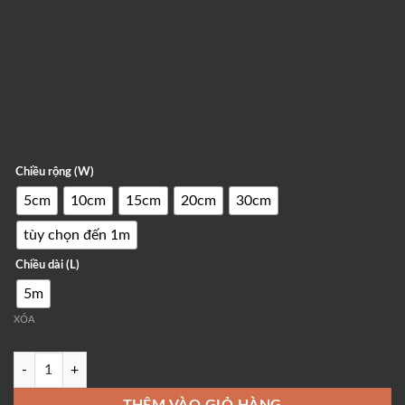
Chiều rộng (W)
5cm
10cm
15cm
20cm
30cm
tùy chọn đến 1m
Chiều dài (L)
5m
XÓA
Băng Dính Nhựa Đường Nano Number One - Chống Thấm, Chịu Nhiệt 