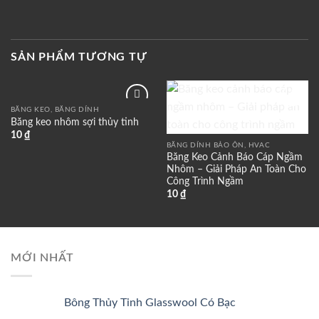
SẢN PHẨM TƯƠNG TỰ
BĂNG KEO, BĂNG DÍNH
Add to
Add to
Băng keo nhôm sợi thủy tinh
wishlist
wishlist
10
₫
BĂNG DÍNH BẢO ÔN, HVAC
Băng Keo Cảnh Báo Cáp Ngầm
Nhôm – Giải Pháp An Toàn Cho
Công Trình Ngầm
10
₫
MỚI NHẤT
Bông Thủy Tinh Glasswool Có Bạc