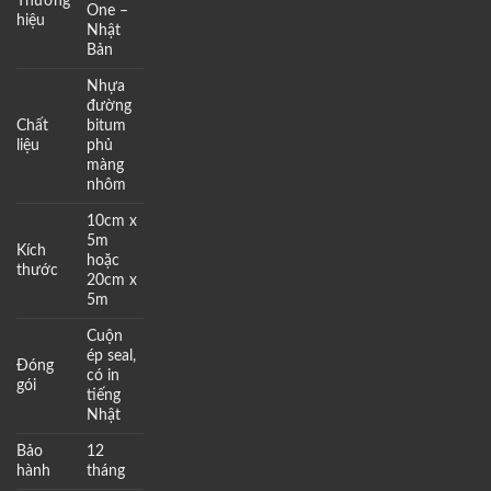
Thương
One –
hiệu
Nhật
Bản
Nhựa
đường
Chất
bitum
liệu
phủ
màng
nhôm
10cm x
5m
Kích
hoặc
thước
20cm x
5m
Cuộn
ép seal,
Đóng
có in
gói
tiếng
Nhật
Bảo
12
hành
tháng