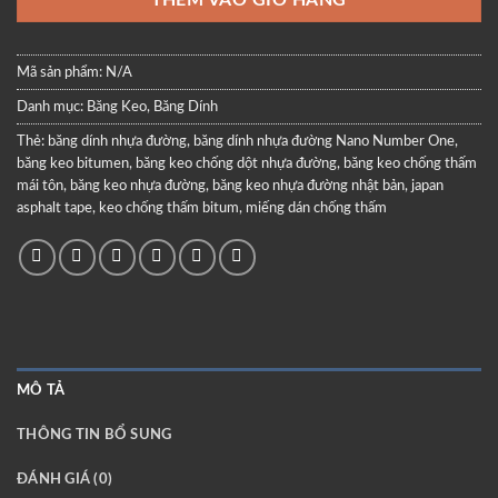
THÊM VÀO GIỎ HÀNG
Mã sản phẩm:
N/A
Danh mục:
Băng Keo, Băng Dính
Thẻ:
băng dính nhựa đường
,
băng dính nhựa đường Nano Number One
,
băng keo bitumen
,
băng keo chống dột nhựa đường
,
băng keo chống thấm
mái tôn
,
băng keo nhựa đường
,
băng keo nhựa đường nhật bản
,
japan
asphalt tape
,
keo chống thấm bitum
,
miếng dán chống thấm
MÔ TẢ
THÔNG TIN BỔ SUNG
ĐÁNH GIÁ (0)