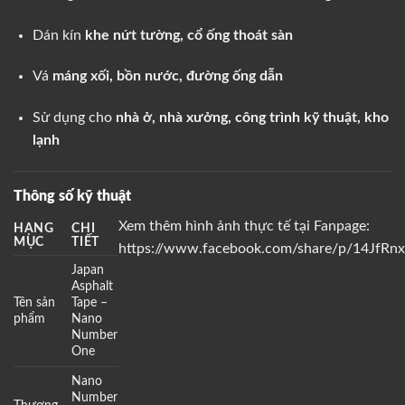
Dán kín
khe nứt tường, cổ ống thoát sàn
Vá
máng xối, bồn nước, đường ống dẫn
Sử dụng cho
nhà ở, nhà xưởng, công trình kỹ thuật, kho
lạnh
Thông số kỹ thuật
Xem thêm hình ảnh thực tế tại Fanpage:
HẠNG
CHI
MỤC
TIẾT
https://www.facebook.com/share/p/14JfRnx
Japan
Asphalt
Tên sản
Tape –
phẩm
Nano
Number
One
Nano
Number