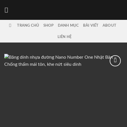
Bỏ
qua
nội
dung
TRANG CHỦ
SHOP
DANH MỤC
BÀI VIẾT
ABOUT
LIÊN HỆ
Add to
wishlist