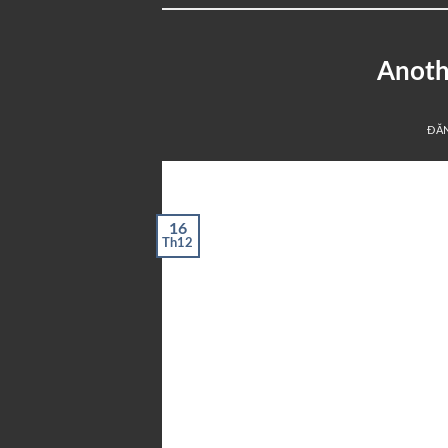
Anothe
ĐĂ
16
Th12