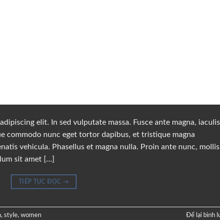
dipiscing elit. In sed vulputate massa. Fusce ante magna, iaculis
sque commodo nunc eget tortor dapibus, et tristique magna
natis vehicula. Phasellus et magna nulla. Proin ante nunc, mollis
ulum sit amet […]
TIẾP TỤC ĐỌC
→
n
,
style
,
women
Để lại bình 