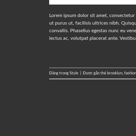
Lorem ipsum dolor sit amet, consectetur a
ut purus ut, facilisis ultrices nibh. Qui
convallis. Phasellus egestas nunc eu vene
lectus ac, volutpat placerat ante. Vestib
Đăng trong
Style
|
Được gắn thẻ
brooklyn
,
fashio