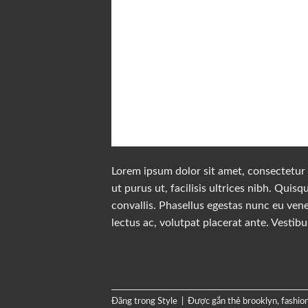
Lorem ipsum dolor sit amet, consectetur a
ut purus ut, facilisis ultrices nibh. Qui
convallis. Phasellus egestas nunc eu vene
lectus ac, volutpat placerat ante. Vestib
Đăng trong
Style
|
Được gắn thẻ
brooklyn
,
fashio