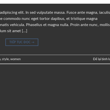
dipiscing elit. In sed vulputate massa. Fusce ante magna, iaculis
sque commodo nunc eget tortor dapibus, et tristique magna
natis vehicula. Phasellus et magna nulla. Proin ante nunc, mollis
ulum sit amet […]
TIẾP TỤC ĐỌC
→
n
,
style
,
women
Để lại bình 