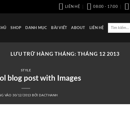
LIÊN HỆ
08:00 - 17:00
Tìm
CHỦ
SHOP
DANH MỤC
BÀI VIẾT
ABOUT
LIÊN HỆ
kiếm:
LƯU TRỮ HÀNG THÁNG:
THÁNG 12 2013
STYLE
ool blog post with Images
NG VÀO
30/12/2013
BỞI
DACTHANH