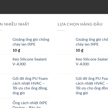
N NHIỀU NHẤT
LỰA CHỌN HÀNG ĐẦU
Gioăng ống gió chống
Gioăng ống gió ch
cháy lan IXPE
cháy lan IXPE
10
₫
10
₫
Keo Silicone Sealant
Keo Silicone Seala
V-A300
V-A300
Gối đỡ ống PU Foam
Gối đỡ ống PU Fo
cách nhiệt HVAC –
cách nhiệt HVAC –
Tối ưu cho ống đồng,
Tối ưu cho ống đồn
ống gió
ống gió
Ống cách nhiệt IXPE
Dovlon – Bảo ôn