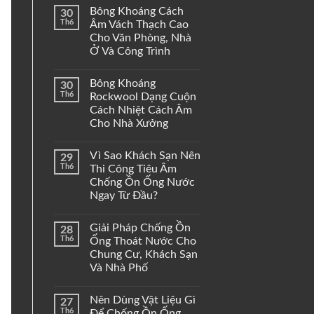
Bông Khoáng Cách
30
Th6
Âm Vách Thạch Cao
Cho Văn Phòng, Nhà
Ở Và Công Trình
Bông Khoáng
30
Th6
Rockwool Dạng Cuộn
Cách Nhiệt Cách Âm
Cho Nhà Xưởng
Vì Sao Khách Sạn Nên
29
Th6
Thi Công Tiêu Âm
Chống Ồn Ống Nước
Ngay Từ Đầu?
Giải Pháp Chống Ồn
28
Th6
Ống Thoát Nước Cho
Chung Cư, Khách Sạn
Và Nhà Phố
Nên Dùng Vật Liệu Gì
27
Th6
Để Chống Ồn Ống