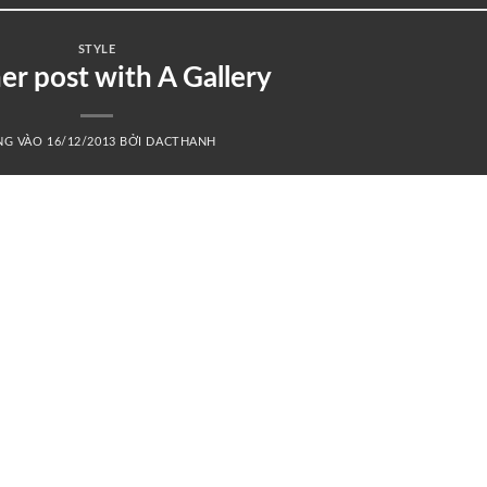
STYLE
r post with A Gallery
NG VÀO
16/12/2013
BỞI
DACTHANH