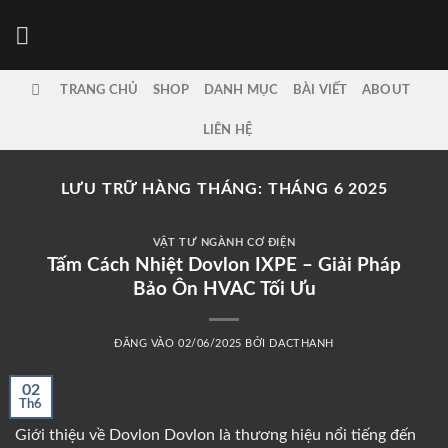
Bỏ
qua
nội
dung
TRANG CHỦ
SHOP
DANH MỤC
BÀI VIẾT
ABOUT
LIÊN HỆ
LƯU TRỮ HÀNG THÁNG:
THÁNG 6 2025
VẬT TƯ NGÀNH CƠ ĐIỆN
Tấm Cách Nhiệt Dovlon IXPE – Giải Pháp
Bảo Ôn HVAC Tối Ưu
ĐĂNG VÀO
02/06/2025
BỞI
DACTHANH
02
Th6
Giới thiệu về Dovlon Dovlon là thương hiệu nổi tiếng đến