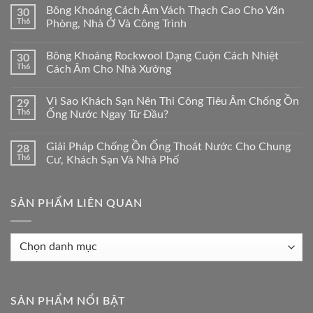
Bông Khoáng Cách Âm Vách Thạch Cao Cho Văn
30
Th6
Phòng, Nhà Ở Và Công Trình
Bông Khoáng Rockwool Dạng Cuộn Cách Nhiệt
30
Th6
Cách Âm Cho Nhà Xưởng
Vì Sao Khách Sạn Nên Thi Công Tiêu Âm Chống Ồn
29
Th6
Ống Nước Ngay Từ Đầu?
Giải Pháp Chống Ồn Ống Thoát Nước Cho Chung
28
Th6
Cư, Khách Sạn Và Nhà Phố
SẢN PHẨM LIÊN QUAN
Sản
phẩm
liên
quan
SẢN PHẨM NỔI BẬT