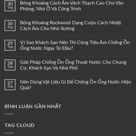
Bông Khoáng Cách Âm Vách Thạch Cao Cho Văn
30
Th6
Phòng, Nhà Ở Và Công Trình
Bông Khoáng Rockwool Dạng Cuộn Cách Nhiệt
30
Th6
Cách Âm Cho Nhà Xưởng
Vì Sao Khách Sạn Nên Thi Công Tiêu Âm Chống Ồn
29
Th6
Ống Nước Ngay Từ Đầu?
Giải Pháp Chống Ồn Ống Thoát Nước Cho Chung
28
Th6
Cư, Khách Sạn Và Nhà Phố
Nên Dùng Vật Liệu Gì Để Chống Ồn Ống Nước Hiệu
27
Th6
Quả?
BÌNH LUẬN GẦN NHẤT
TAG CLOUD