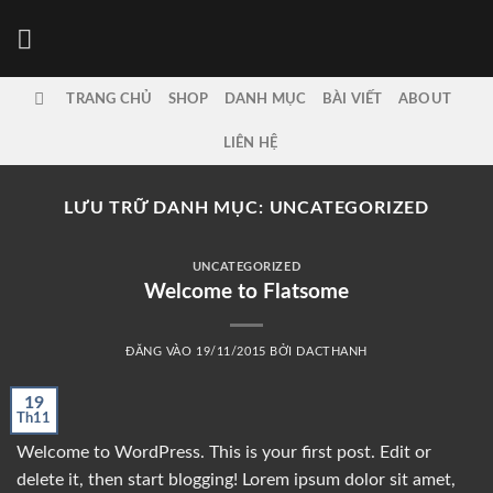
Bỏ
qua
nội
dung
TRANG CHỦ
SHOP
DANH MỤC
BÀI VIẾT
ABOUT
LIÊN HỆ
LƯU TRỮ DANH MỤC:
UNCATEGORIZED
UNCATEGORIZED
Welcome to Flatsome
ĐĂNG VÀO
19/11/2015
BỞI
DACTHANH
19
Th11
Welcome to WordPress. This is your first post. Edit or
delete it, then start blogging! Lorem ipsum dolor sit amet,