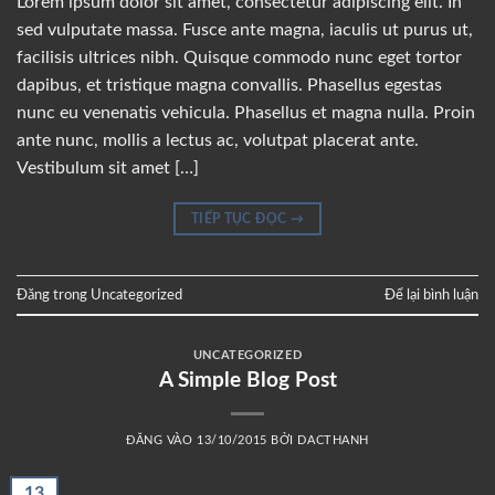
Lorem ipsum dolor sit amet, consectetur adipiscing elit. In
sed vulputate massa. Fusce ante magna, iaculis ut purus ut,
facilisis ultrices nibh. Quisque commodo nunc eget tortor
dapibus, et tristique magna convallis. Phasellus egestas
nunc eu venenatis vehicula. Phasellus et magna nulla. Proin
ante nunc, mollis a lectus ac, volutpat placerat ante.
Vestibulum sit amet […]
TIẾP TỤC ĐỌC
→
Đăng trong
Uncategorized
Để lại bình luận
UNCATEGORIZED
A Simple Blog Post
ĐĂNG VÀO
13/10/2015
BỞI
DACTHANH
13