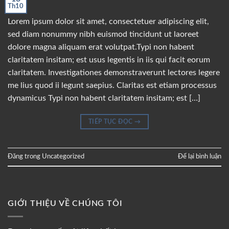
Th10
Lorem ipsum dolor sit amet, consectetuer adipiscing elit,
sed diam nonummy nibh euismod tincidunt ut laoreet
dolore magna aliquam erat volutpat.Typi non habent
claritatem insitam; est usus legentis in iis qui facit eorum
claritatem. Investigationes demonstraverunt lectores legere
me lius quod ii legunt saepius. Claritas est etiam processus
dynamicus Typi non habent claritatem insitam; est […]
TIẾP TỤC ĐỌC
→
Đăng trong
Uncategorized
Để lại bình luận
GIỚI THIỆU VỀ CHÚNG TÔI