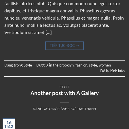
facilisis ultrices nibh. Quisque commodo nunc eget tortor
dapibus, et tristique magna convallis. Phasellus egestas
nunc eu venenatis vehicula. Phasellus et magna nulla. Proin
ante nunc, mollis a lectus ac, volutpat placerat ante.
Vestibulum sit amet […]
TIẾP TỤC ĐỌC
→
Đăng trong
Style
|
Được gắn thẻ
brooklyn
,
fashion
,
style
,
women
Để lại bình luận
STYLE
Another post with A Gallery
ĐĂNG VÀO
16/12/2013
BỞI
DACTHANH
16
Th12