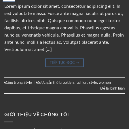
Lorem ipsum dolor sit amet, consectetur adipiscing elit. In
sed vulputate massa. Fusce ante magna, iaculis ut purus ut,
facilisis ultrices nibh. Quisque commodo nunc eget tortor
dapibus, et tristique magna convallis. Phasellus egestas
nunc eu venenatis vehicula. Phasellus et magna nulla. Proin
ante nunc, mollis a lectus ac, volutpat placerat ante.
Vestibulum sit amet […]
TIẾP TỤC ĐỌC
→
Đăng trong
Style
|
Được gắn thẻ
brooklyn
,
fashion
,
style
,
women
Để lại bình luận
GIỚI THIỆU VỀ CHÚNG TÔI