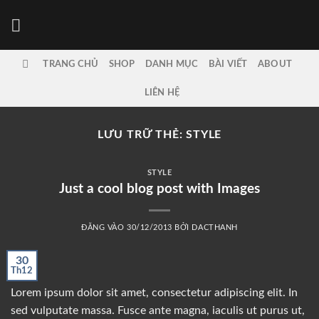
Bỏ
qua
nội
dung
TRANG CHỦ
SHOP
DANH MỤC
BÀI VIẾT
ABOUT
LIÊN HỆ
LƯU TRỮ THẺ:
STYLE
STYLE
Just a cool blog post with Images
ĐĂNG VÀO
30/12/2013
BỞI
DACTHANH
30
Th12
Lorem ipsum dolor sit amet, consectetur adipiscing elit. In
sed vulputate massa. Fusce ante magna, iaculis ut purus ut,