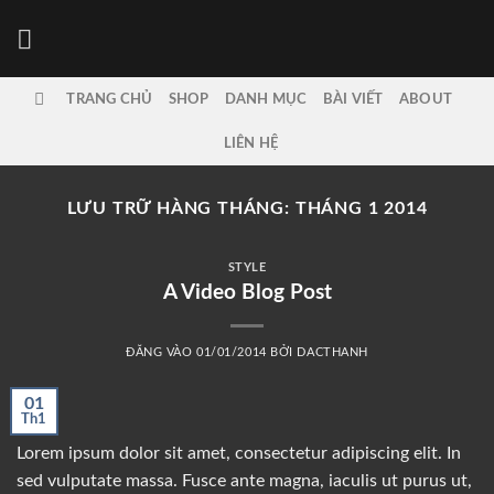
Bỏ
qua
nội
dung
TRANG CHỦ
SHOP
DANH MỤC
BÀI VIẾT
ABOUT
LIÊN HỆ
LƯU TRỮ HÀNG THÁNG:
THÁNG 1 2014
STYLE
A Video Blog Post
ĐĂNG VÀO
01/01/2014
BỞI
DACTHANH
01
Th1
Lorem ipsum dolor sit amet, consectetur adipiscing elit. In
sed vulputate massa. Fusce ante magna, iaculis ut purus ut,