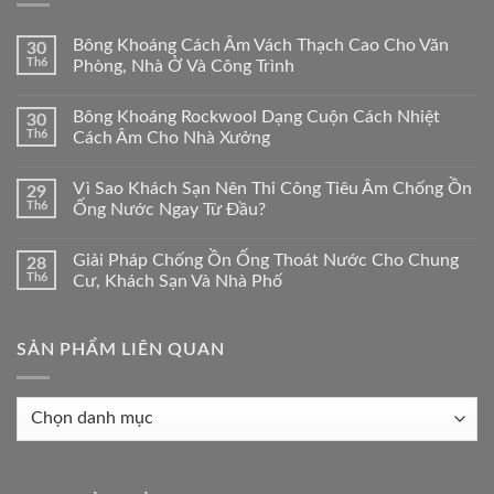
Bông Khoáng Cách Âm Vách Thạch Cao Cho Văn
30
Th6
Phòng, Nhà Ở Và Công Trình
Bông Khoáng Rockwool Dạng Cuộn Cách Nhiệt
30
Th6
Cách Âm Cho Nhà Xưởng
Vì Sao Khách Sạn Nên Thi Công Tiêu Âm Chống Ồn
29
Th6
Ống Nước Ngay Từ Đầu?
Giải Pháp Chống Ồn Ống Thoát Nước Cho Chung
28
Th6
Cư, Khách Sạn Và Nhà Phố
SẢN PHẨM LIÊN QUAN
Sản
phẩm
liên
quan