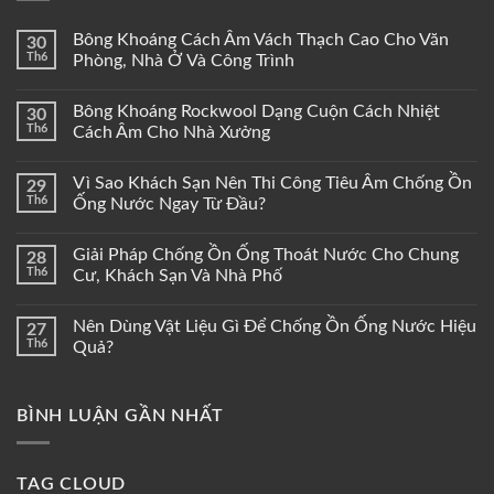
Bông Khoáng Cách Âm Vách Thạch Cao Cho Văn
30
Th6
Phòng, Nhà Ở Và Công Trình
Bông Khoáng Rockwool Dạng Cuộn Cách Nhiệt
30
Th6
Cách Âm Cho Nhà Xưởng
Vì Sao Khách Sạn Nên Thi Công Tiêu Âm Chống Ồn
29
Th6
Ống Nước Ngay Từ Đầu?
Giải Pháp Chống Ồn Ống Thoát Nước Cho Chung
28
Th6
Cư, Khách Sạn Và Nhà Phố
Nên Dùng Vật Liệu Gì Để Chống Ồn Ống Nước Hiệu
27
Th6
Quả?
BÌNH LUẬN GẦN NHẤT
TAG CLOUD