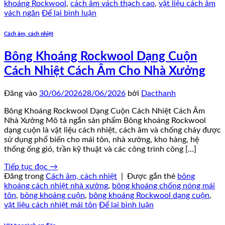
khoáng Rockwool
,
cách âm vách thạch cao
,
vật liệu cách âm
vách ngăn
Để lại bình luận
Cách âm, cách nhiệt
Bông Khoáng Rockwool Dạng Cuộn
Cách Nhiệt Cách Âm Cho Nhà Xưởng
Đăng vào
30/06/2026
28/06/2026
bởi
Dacthanh
Bông Khoáng Rockwool Dạng Cuộn Cách Nhiệt Cách Âm
Nhà Xưởng Mô tả ngắn sản phẩm Bông khoáng Rockwool
dạng cuộn là vật liệu cách nhiệt, cách âm và chống cháy được
sử dụng phổ biến cho mái tôn, nhà xưởng, kho hàng, hệ
thống ống gió, trần kỹ thuật và các công trình công […]
Tiếp tục đọc
→
Đăng trong
Cách âm, cách nhiệt
|
Được gắn thẻ
bông
khoáng cách nhiệt nhà xưởng
,
bông khoáng chống nóng mái
tôn
,
bông khoáng cuộn
,
bông khoáng Rockwool dạng cuộn
,
vật liệu cách nhiệt mái tôn
Để lại bình luận