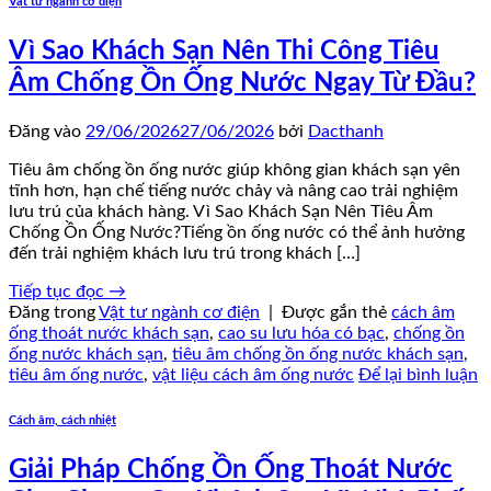
Vật tư ngành cơ điện
Vì Sao Khách Sạn Nên Thi Công Tiêu
Âm Chống Ồn Ống Nước Ngay Từ Đầu?
Đăng vào
29/06/2026
27/06/2026
bởi
Dacthanh
Tiêu âm chống ồn ống nước giúp không gian khách sạn yên
tĩnh hơn, hạn chế tiếng nước chảy và nâng cao trải nghiệm
lưu trú của khách hàng. Vì Sao Khách Sạn Nên Tiêu Âm
Chống Ồn Ống Nước?Tiếng ồn ống nước có thể ảnh hưởng
đến trải nghiệm khách lưu trú trong khách […]
Tiếp tục đọc
→
Đăng trong
Vật tư ngành cơ điện
|
Được gắn thẻ
cách âm
ống thoát nước khách sạn
,
cao su lưu hóa có bạc
,
chống ồn
ống nước khách sạn
,
tiêu âm chống ồn ống nước khách sạn
,
tiêu âm ống nước
,
vật liệu cách âm ống nước
Để lại bình luận
Cách âm, cách nhiệt
Giải Pháp Chống Ồn Ống Thoát Nước