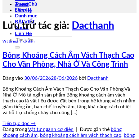
Trang Chủ
About
Shop
Liên Hệ
Danh mục
BÀI VIẾT
Lưu trữ tác giả:
Dacthanh
About
Liên Hệ
Tìm
Vật tư ngành cơ điện
kiếm:
Bông Khoáng Cách Âm Vách Thạch Cao
Cho Văn Phòng, Nhà Ở Và Công Trình
Đăng vào
30/06/2026
28/06/2026
bởi
Dacthanh
Bông Khoáng Cách Âm Vách Thạch Cao Cho Văn Phòng Và
Nhà Ở Mô tả ngắn sản phẩm Bông khoáng cách âm vách
thạch cao là vật liệu được đặt bên trong hệ khung vách nhằm
giảm tiếng ồn, hạn chế truyền âm, tăng khả năng cách nhiệt
và hỗ trợ chống cháy cho công […]
Tiếp tục đọc
→
Đăng trong
Vật tư ngành cơ điện
|
Được gắn thẻ
bông
khoáng cách âm
,
bông khoáng cách âm vách thạch cao
,
bông