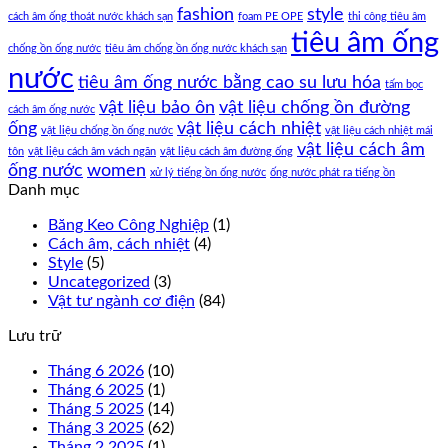
fashion
style
cách âm ống thoát nước khách sạn
foam PE OPE
thi công tiêu âm
tiêu âm ống
chống ồn ống nước
tiêu âm chống ồn ống nước khách sạn
nước
tiêu âm ống nước bằng cao su lưu hóa
tấm bọc
vật liệu bảo ôn
vật liệu chống ồn đường
cách âm ống nước
ống
vật liệu cách nhiệt
vật liệu chống ồn ống nước
vật liệu cách nhiệt mái
vật liệu cách âm
tôn
vật liệu cách âm vách ngăn
vật liệu cách âm đường ống
ống nước
women
xử lý tiếng ồn ống nước
ống nước phát ra tiếng ồn
Danh mục
Băng Keo Công Nghiệp
(1)
Cách âm, cách nhiệt
(4)
Style
(5)
Uncategorized
(3)
Vật tư ngành cơ điện
(84)
Lưu trữ
Tháng 6 2026
(10)
Tháng 6 2025
(1)
Tháng 5 2025
(14)
Tháng 3 2025
(62)
Tháng 2 2025
(1)