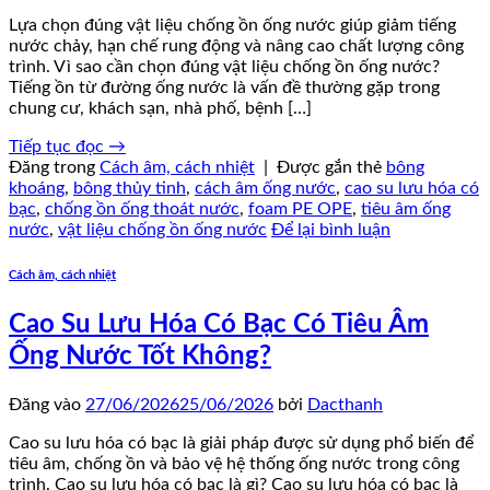
Lựa chọn đúng vật liệu chống ồn ống nước giúp giảm tiếng
nước chảy, hạn chế rung động và nâng cao chất lượng công
trình. Vì sao cần chọn đúng vật liệu chống ồn ống nước?
Tiếng ồn từ đường ống nước là vấn đề thường gặp trong
chung cư, khách sạn, nhà phố, bệnh […]
Tiếp tục đọc
→
Đăng trong
Cách âm, cách nhiệt
|
Được gắn thẻ
bông
khoáng
,
bông thủy tinh
,
cách âm ống nước
,
cao su lưu hóa có
bạc
,
chống ồn ống thoát nước
,
foam PE OPE
,
tiêu âm ống
nước
,
vật liệu chống ồn ống nước
Để lại bình luận
Cách âm, cách nhiệt
Cao Su Lưu Hóa Có Bạc Có Tiêu Âm
Ống Nước Tốt Không?
Đăng vào
27/06/2026
25/06/2026
bởi
Dacthanh
Cao su lưu hóa có bạc là giải pháp được sử dụng phổ biến để
tiêu âm, chống ồn và bảo vệ hệ thống ống nước trong công
trình. Cao su lưu hóa có bạc là gì? Cao su lưu hóa có bạc là