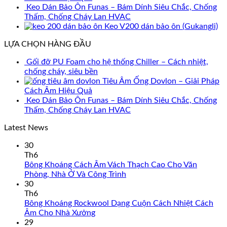
Keo Dán Bảo Ôn Funas – Bám Dính Siêu Chắc, Chống
Thấm, Chống Cháy Lan HVAC
Keo V200 dán bảo ôn (Gukangli)
LỰA CHỌN HÀNG ĐẦU
Gối đỡ PU Foam cho hệ thống Chiller – Cách nhiệt,
chống cháy, siêu bền
Tiêu Âm Ống Dovlon – Giải Pháp
Cách Âm Hiệu Quả
Keo Dán Bảo Ôn Funas – Bám Dính Siêu Chắc, Chống
Thấm, Chống Cháy Lan HVAC
Latest News
30
Th6
Bông Khoáng Cách Âm Vách Thạch Cao Cho Văn
Phòng, Nhà Ở Và Công Trình
30
Th6
Bông Khoáng Rockwool Dạng Cuộn Cách Nhiệt Cách
Âm Cho Nhà Xưởng
29