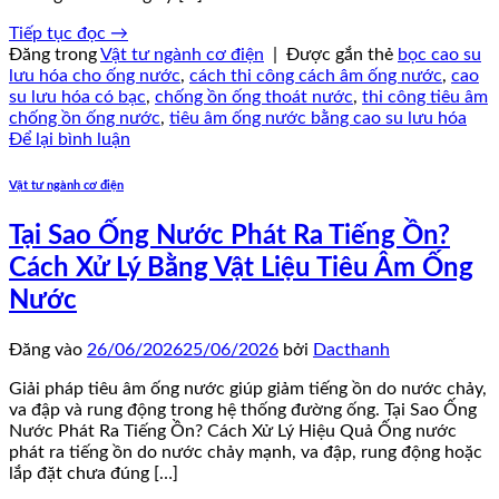
Tiếp tục đọc
→
Đăng trong
Vật tư ngành cơ điện
|
Được gắn thẻ
bọc cao su
lưu hóa cho ống nước
,
cách thi công cách âm ống nước
,
cao
su lưu hóa có bạc
,
chống ồn ống thoát nước
,
thi công tiêu âm
chống ồn ống nước
,
tiêu âm ống nước bằng cao su lưu hóa
Để lại bình luận
Vật tư ngành cơ điện
Tại Sao Ống Nước Phát Ra Tiếng Ồn?
Cách Xử Lý Bằng Vật Liệu Tiêu Âm Ống
Nước
Đăng vào
26/06/2026
25/06/2026
bởi
Dacthanh
Giải pháp tiêu âm ống nước giúp giảm tiếng ồn do nước chảy,
va đập và rung động trong hệ thống đường ống. Tại Sao Ống
Nước Phát Ra Tiếng Ồn? Cách Xử Lý Hiệu Quả Ống nước
phát ra tiếng ồn do nước chảy mạnh, va đập, rung động hoặc
lắp đặt chưa đúng […]