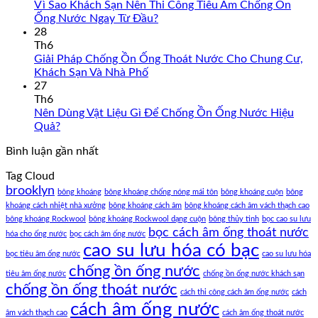
Vì Sao Khách Sạn Nên Thi Công Tiêu Âm Chống Ồn
Ống Nước Ngay Từ Đầu?
28
Th6
Giải Pháp Chống Ồn Ống Thoát Nước Cho Chung Cư,
Khách Sạn Và Nhà Phố
27
Th6
Nên Dùng Vật Liệu Gì Để Chống Ồn Ống Nước Hiệu
Quả?
Bình luận gần nhất
Tag Cloud
brooklyn
bông khoáng
bông khoáng chống nóng mái tôn
bông khoáng cuộn
bông
khoáng cách nhiệt nhà xưởng
bông khoáng cách âm
bông khoáng cách âm vách thạch cao
bông khoáng Rockwool
bông khoáng Rockwool dạng cuộn
bông thủy tinh
bọc cao su lưu
bọc cách âm ống thoát nước
hóa cho ống nước
bọc cách âm ống nước
cao su lưu hóa có bạc
bọc tiêu âm ống nước
cao su lưu hóa
chống ồn ống nước
tiêu âm ống nước
chống ồn ống nước khách sạn
chống ồn ống thoát nước
cách thi công cách âm ống nước
cách
cách âm ống nước
âm vách thạch cao
cách âm ống thoát nước