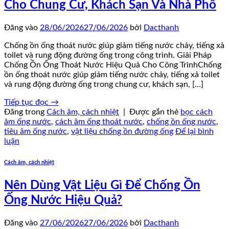
Cho Chung Cư, Khách Sạn Và Nhà Phố
Đăng vào
28/06/2026
27/06/2026
bởi
Dacthanh
Chống ồn ống thoát nước giúp giảm tiếng nước chảy, tiếng xả
toilet và rung động đường ống trong công trình. Giải Pháp
Chống Ồn Ống Thoát Nước Hiệu Quả Cho Công TrìnhChống
ồn ống thoát nước giúp giảm tiếng nước chảy, tiếng xả toilet
và rung động đường ống trong chung cư, khách sạn, […]
Tiếp tục đọc
→
Đăng trong
Cách âm, cách nhiệt
|
Được gắn thẻ
bọc cách
âm ống nước
,
cách âm ống thoát nước
,
chống ồn ống nước
,
tiêu âm ống nước
,
vật liệu chống ồn đường ống
Để lại bình
luận
Cách âm, cách nhiệt
Nên Dùng Vật Liệu Gì Để Chống Ồn
Ống Nước Hiệu Quả?
Đăng vào
27/06/2026
27/06/2026
bởi
Dacthanh