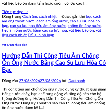
vật liệu bảo ôn dạng tấm hoặc cuộn, có lớp cao […]
Tiếp tục đọc
→
Đăng trong
Cách âm, cách nhiệt
|
Được gắn thẻ
bọc cách
âm ống thoát nước
,
cách âm ống nước
,
cao su lưu hóa có
bạc
,
cao su lưu hóa tiêu âm ống nước
,
chống ồn ống nước
,
tiêu âm ống nước bằng cao su lưu hóa
,
vật liệu bảo ôn
,
vật
liệu cách nhiệt
Để lại bình luận
Vật tư ngành cơ điện
Hướng Dẫn Thi Công Tiêu Âm Chống
Ồn Ống Nước Bằng Cao Su Lưu Hóa Có
Bạc
Đăng vào
27/06/2026
27/06/2026
bởi
Dacthanh
Thi công tiêu âm chống ồn ống nước đúng kỹ thuật giúp giảm
tiếng nước chảy, hạn chế rung động và tăng độ bền cho hệ
thống đường ống. Hướng Dẫn Thi Công Tiêu Âm Chống Ồn
Ống Nước Đúng Kỹ Thuật Vì sao cần thi công tiêu âm chống
ồn ống nước đúng kỹ […]