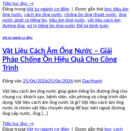
Tiếp tục đọc
→
Đăng trong
Vật tư ngành cơ điện
|
Được gắn thẻ
bọc tiêu âm
ống nước
,
cách âm ống nước
,
chống ồn ống thoát nước
,
ống
nước phát ra tiếng ồn
,
tiêu âm ống nước
,
vật liệu cách âm
đường ống
,
xử lý tiếng ồn ống nước
Để lại bình luận
Vật tư ngành cơ điện
Vật Liệu Cách Âm Ống Nước – Giải
Pháp Chống Ồn Hiệu Quả Cho Công
Trình
Đăng vào
25/06/2026
25/06/2026
bởi
Dacthanh
Vật liệu cách âm ống nước giúp giảm tiếng ồn đường ống cho
chung cư, khách sạn, bệnh viện, văn phòng và công trình dân
dụng. Vật liệu cách âm ống nước là gì? Vật liệu cách âm ống
nước là nhóm vật liệu chuyên dùng để bọc bên ngoài đường
ống cấp nước, ống […]
Tiếp tục đọc
→
Đăng trong
Vật tư ngành cơ điện
|
Được gắn thẻ
bọc cách