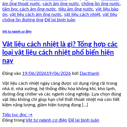
âm ống thoát nước
,
cách âm ống nước
,
chống ồn ống nước
,
tấm bọc cách âm ống nước
,
tiêu âm ống nước
,
vật liệu bảo
ôn
,
vật liệu cách âm ống nước
,
vật liệu cách nhiệt
,
vật liệu
chống ồn đường ống
Để lại bình luận
Vật tư ngành cơ điện
Vật liệu cách nhiệt là gì? Tổng hợp các
loại vật liệu cách nhiệt phổ biến hiện
nay
Đăng vào
19/06/2026
19/06/2026
bởi
Dacthanh
Vật liệu cách nhiệt ngày càng được sử dụng rộng rãi trong
nhà ở, nhà xưởng, hệ thống điều hòa không khí, kho lạnh,
đường ống chiller và các ngành công nghiệp. Lựa chọn đúng
vật liệu không chỉ giúp hạn chế thất thoát nhiệt mà còn tiết
kiệm năng lượng, giảm hiện tượng đọng […]
Tiếp tục đọc
→
Đăng trong
Vật tư ngành cơ điện
Để lại bình luận