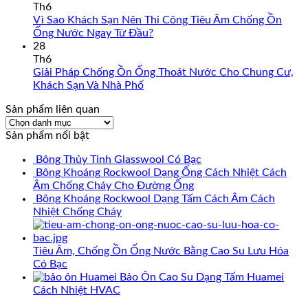
Th6
Vì Sao Khách Sạn Nên Thi Công Tiêu Âm Chống Ồn
Ống Nước Ngay Từ Đầu?
28
Th6
Giải Pháp Chống Ồn Ống Thoát Nước Cho Chung Cư,
Khách Sạn Và Nhà Phố
Sản phẩm liên quan
Sản
phẩm
Sản phẩm nổi bật
liên
Bông Thủy Tinh Glasswool Có Bạc
quan
Bông Khoáng Rockwool Dạng Ống Cách Nhiệt Cách
Âm Chống Cháy Cho Đường Ống
Bông Khoáng Rockwool Dạng Tấm Cách Âm Cách
Nhiệt Chống Cháy
Tiêu Âm, Chống Ồn Ống Nước Bằng Cao Su Lưu Hóa
Có Bạc
Bảo Ôn Cao Su Dạng Tấm Huamei
Cách Nhiệt HVAC