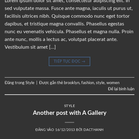
Lorem ipsum dolor sit amet, consectetur adipiscing elit. In
sed vulputate massa. Fusce ante magna, iaculis ut purus ut,
facilisis ultrices nibh. Quisque commodo nunc eget tortor
dapibus, et tristique magna convallis. Phasellus egestas
nunc eu venenatis vehicula. Phasellus et magna nulla. Proin
ante nunc, mollis a lectus ac, volutpat placerat ante.
Vestibulum sit amet […]
TIẾP TỤC ĐỌC
→
Đăng trong
Style
|
Được gắn thẻ
brooklyn
,
fashion
,
style
,
women
Để lại bình luận
STYLE
Another post with A Gallery
ĐĂNG VÀO
16/12/2013
BỞI
DACTHANH