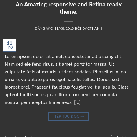
An Amazing responsive and Retina ready
theme.
ĐĂNG VÀO
11/08/2013
BỞI
DACTHANH
11
Th8
Lorem ipsum dolor sit amet, consectetur adipiscing elit.
Nam sed eleifend risus, sit amet porttitor massa. Ut
vulputate felis at mauris ultrices sodales. Phasellus in leo
ornare, vulputate purus eget, iaculis tellus. Donec sed
laoreet orci. Praesent faucibus feugiat velit a iaculis. Class
aptent taciti sociosqu ad litora torquent per conubia
nostra, per inceptos himenaeos. […]
TIẾP TỤC ĐỌC
→