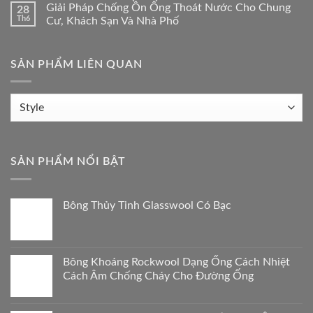
Giải Pháp Chống Ồn Ống Thoát Nước Cho Chung
28
Th6
Cư, Khách Sạn Và Nhà Phố
SẢN PHẨM LIÊN QUAN
Sản
phẩm
liên
quan
SẢN PHẨM NỔI BẬT
Bông Thủy Tinh Glasswool Có Bạc
Bông Khoáng Rockwool Dạng Ống Cách Nhiệt
Cách Âm Chống Cháy Cho Đường Ống