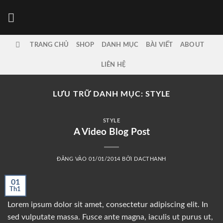
Bỏ
qua
nội
dung
TRANG CHỦ
SHOP
DANH MỤC
BÀI VIẾT
ABOUT
LIÊN HỆ
LƯU TRỮ DANH MỤC:
STYLE
STYLE
A Video Blog Post
ĐĂNG VÀO
01/01/2014
BỞI
DACTHANH
01
Th1
Lorem ipsum dolor sit amet, consectetur adipiscing elit. In
sed vulputate massa. Fusce ante magna, iaculis ut purus ut,