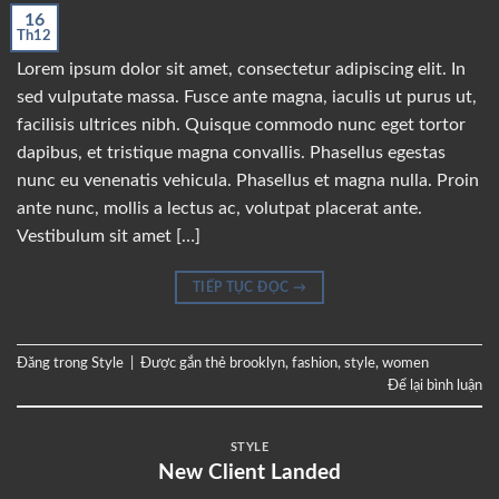
16
Th12
Lorem ipsum dolor sit amet, consectetur adipiscing elit. In
sed vulputate massa. Fusce ante magna, iaculis ut purus ut,
facilisis ultrices nibh. Quisque commodo nunc eget tortor
dapibus, et tristique magna convallis. Phasellus egestas
nunc eu venenatis vehicula. Phasellus et magna nulla. Proin
ante nunc, mollis a lectus ac, volutpat placerat ante.
Vestibulum sit amet […]
TIẾP TỤC ĐỌC
→
Đăng trong
Style
|
Được gắn thẻ
brooklyn
,
fashion
,
style
,
women
Để lại bình luận
STYLE
New Client Landed