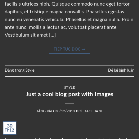
facilisis ultrices nibh. Quisque commodo nunc eget tortor
dapibus, et tristique magna convallis. Phasellus egestas
nunc eu venenatis vehicula. Phasellus et magna nulla. Proin
ante nunc, mollis a lectus ac, volutpat placerat ante.
Vestibulum sit amet […]
TIẾP TỤC ĐỌC
→
Đăng trong
Style
Để lại bình luận
STYLE
Just a cool blog post with Images
ĐĂNG VÀO
30/12/2013
BỞI
DACTHANH
30
Th12