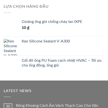
LỰA CHỌN HÀNG ĐẦU
Gioăng ống gió chống cháy lan IXPE
10
₫
Keo Silicone Sealant V-A300
Gối đỡ ống PU Foam cách nhiệt HVAC – Tối ưu
cho ống đồng, ống gió
LATEST NEWS
Bông Khoáng Cách Âm Vách Thạch Cao Cho Văn
30