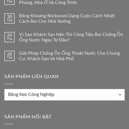
Th6
Phòng, Nhà Ở Và Công Trình
Bông Khoáng Rockwool Dạng Cuộn Cách Nhiệt
30
Th6
Cách Âm Cho Nhà Xưởng
Vì Sao Khách Sạn Nên Thi Công Tiêu Âm Chống Ồn
29
Th6
Ống Nước Ngay Từ Đầu?
Giải Pháp Chống Ồn Ống Thoát Nước Cho Chung
28
Th6
Cư, Khách Sạn Và Nhà Phố
SẢN PHẨM LIÊN QUAN
Sản
phẩm
liên
quan
SẢN PHẨM NỔI BẬT