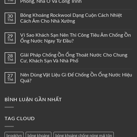
Th6
Phòng, Nhà Ở Và Công Trình
Bông Khoáng Rockwool Dạng Cuộn Cách Nhiệt
30
Th6
Cách Âm Cho Nhà Xưởng
Vì Sao Khách Sạn Nên Thi Công Tiêu Âm Chống Ồn
29
Th6
Ống Nước Ngay Từ Đầu?
Giải Pháp Chống Ồn Ống Thoát Nước Cho Chung
28
Th6
Cư, Khách Sạn Và Nhà Phố
Nên Dùng Vật Liệu Gì Để Chống Ồn Ống Nước Hiệu
27
Th6
Quả?
BÌNH LUẬN GẦN NHẤT
TAG CLOUD
brooklyn
bông khoáng
bông khoáng chống nóng mái tôn