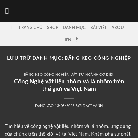
Bỏ
qua
nội
dung
TRANG CHỦ
SHOP
DANH MỤC
BÀI VIẾT
ABOUT
LIÊN HỆ
LƯU TRỮ DANH MỤC:
BĂNG KEO CÔNG NGHIỆP
BĂNG KEO CÔNG NGHIỆP
,
VẬT TƯ NGÀNH CƠ ĐIỆN
Công Nghệ vật liệu nhôm và lá nhôm trên
thế giới và Việt Nam
ĐĂNG VÀO
13/03/2025
BỞI
DACTHANH
Tìm hiểu về công nghệ vật liệu nhôm và lá nhôm, ứng dụng
của chúng trên thế giới và tại Việt Nam. Khám phá sự phát