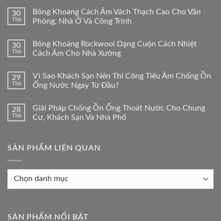
Bông Khoáng Cách Âm Vách Thạch Cao Cho Văn
30
Th6
Phòng, Nhà Ở Và Công Trình
Bông Khoáng Rockwool Dạng Cuộn Cách Nhiệt
30
Th6
Cách Âm Cho Nhà Xưởng
Vì Sao Khách Sạn Nên Thi Công Tiêu Âm Chống Ồn
29
Th6
Ống Nước Ngay Từ Đầu?
Giải Pháp Chống Ồn Ống Thoát Nước Cho Chung
28
Th6
Cư, Khách Sạn Và Nhà Phố
SẢN PHẨM LIÊN QUAN
Sản
phẩm
liên
quan
SẢN PHẨM NỔI BẬT