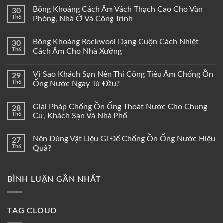
Bông Khoáng Cách Âm Vách Thạch Cao Cho Văn
30
Th6
Phòng, Nhà Ở Và Công Trình
Bông Khoáng Rockwool Dạng Cuộn Cách Nhiệt
30
Th6
Cách Âm Cho Nhà Xưởng
Vì Sao Khách Sạn Nên Thi Công Tiêu Âm Chống Ồn
29
Th6
Ống Nước Ngay Từ Đầu?
Giải Pháp Chống Ồn Ống Thoát Nước Cho Chung
28
Th6
Cư, Khách Sạn Và Nhà Phố
Nên Dùng Vật Liệu Gì Để Chống Ồn Ống Nước Hiệu
27
Th6
Quả?
BÌNH LUẬN GẦN NHẤT
TAG CLOUD